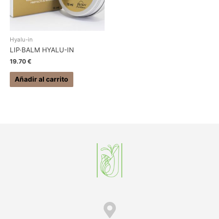
Hyalu-in
LIP·BALM HYALU-IN
19.70
€
Añadir al carrito