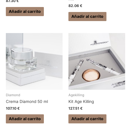
87.30
€
82.06
€
Añadir al carrito
Añadir al carrito
Diamond
Agekilling
Crema Diamond 50 ml
Kit Age Killing
107.10
€
127.51
€
Añadir al carrito
Añadir al carrito