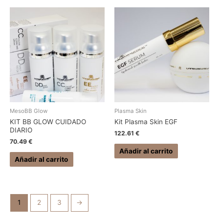
MesoBB Glow
Plasma Skin
KIT BB GLOW CUIDADO
Kit Plasma Skin EGF
DIARIO
122.61
€
70.49
€
Añadir al carrito
Añadir al carrito
1
2
3
→