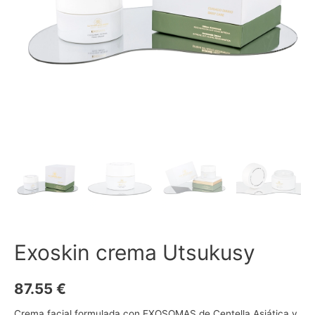
Exoskin crema Utsukusy
87.55
€
Crema facial formulada con EXOSOMAS de Centella Asiática y