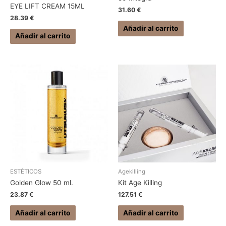
EYE LIFT CREAM 15ML
31.60
€
28.39
€
Añadir al carrito
Añadir al carrito
ESTÉTICOS
Agekilling
Golden Glow 50 ml.
Kit Age Killing
23.87
€
127.51
€
Añadir al carrito
Añadir al carrito