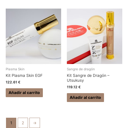
Plasma Skin
Sangre de dragón
Kit Plasma Skin EGF
Kit Sangre de Dragón –
Utsukusy
122.61
€
119.12
€
Añadir al carrito
Añadir al carrito
1
2
→