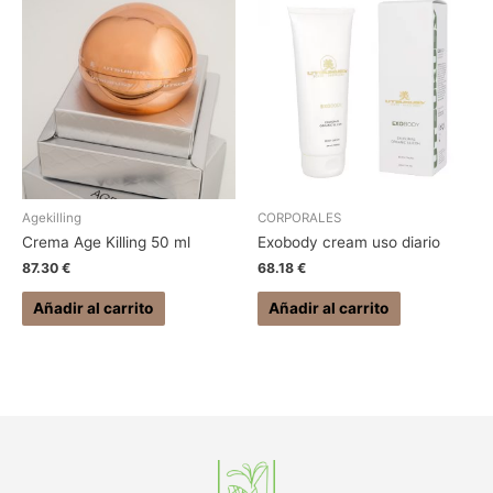
Agekilling
CORPORALES
Crema Age Killing 50 ml
Exobody cream uso diario
87.30
€
68.18
€
Añadir al carrito
Añadir al carrito