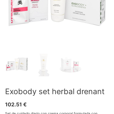
Exobody set herbal drenant
102.51
€
Set de cuidado diario con crema corporal formulada con